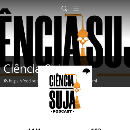
Ciência Suja
https://feed.podbean.com/cienciasuja/feed.xml