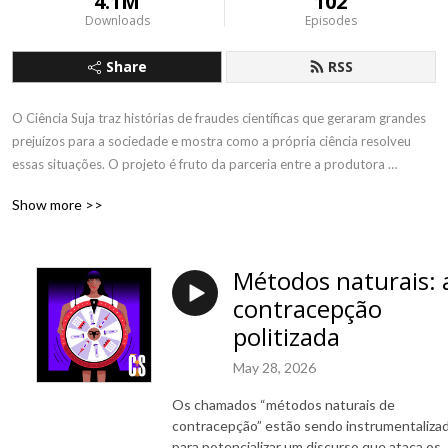
4.1M
102
Downloads
Episodes
Share
RSS
O Ciência Suja traz histórias de fraudes científicas que geraram grandes 
prejuízos para a sociedade e mostra como a própria ciência resolveu 
essas situações. O projeto é fruto da parceria entre a produtora 
audiovisual NAV Reportagens, dos jornalistas Felipe Barbosa e Pedro 
Show more >>
Belo, e os jornalistas especializados na área de saúde e divulgação 
científica Theo Ruprecht e Thaís Manarini, que fez parte da equipe até a 
terceira temporada. Hoje também fazem parte do time a produtora 
Métodos naturais: 
Chloé Pinheiro e a apresentadora Meghie Rodrigues. O podcast conta 
contracepção
com o apoio do Instituto Serrapilheira. Acesse o nosso site 
www.cienciasuja.com.br para saber mais sobre o projeto e fazer parte 
politizada
do nosso programa de financiamento coletivo.
May 28, 2026
Os chamados “métodos naturais de
contracepção” estão sendo instrumentaliza
para potencializar um discurso que ataca os