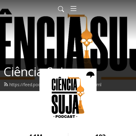
Ciência Suja
https://feed.podbean.com/cienciasuja/feed.xml