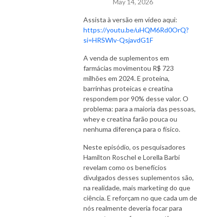
May 14, 2026
Assista à versão em vídeo aqui:
https://youtu.be/uHQM6Rd0OrQ?
si=HRSWlv-QsjavdG1F
A venda de suplementos em
farmácias movimentou R$ 723
milhões em 2024. E proteína,
barrinhas proteicas e creatina
respondem por 90% desse valor. O
problema: para a maioria das pessoas,
whey e creatina farão pouca ou
nenhuma diferença para o físico.
Neste episódio, os pesquisadores
Hamilton Roschel e Lorella Barbi
revelam como os benefícios
divulgados desses suplementos são,
na realidade, mais marketing do que
ciência. E reforçam no que cada um de
nós realmente deveria focar para